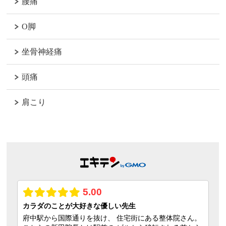
腰痛
O脚
坐骨神経痛
頭痛
肩こり