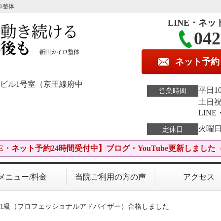
ロ整体
LINE・ネッ
042
ネット予約
K.Kビル1号室（京王線府中
平日10
営業時間
土日祝1
LIN
火曜
定休日
NE・ネット予約24時間受付中】ブログ・YouTube更新しました（7
メニュー/料金
当院ご利用の方の声
アクセス
定1級（プロフェッショナルアドバイザー）合格しました