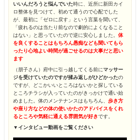
いいんだろうと悩んでいた
時に、近所に新田カイ
ロ整体を見つけて、初めて通うので心配でした
が、最初に「ゼロに戻す」という言葉を聞いて、
「疲れるのは当たり前なので劇的によくなること
はない」と思っていたので逆に安心しました。
体
を良くすることはもちろん愚痴なども聞いてもら
ったり心地よい時間が過ごせるのは大事だと思い
ます
（朋子さん）府中に引っ越してくる前に
マッサー
ジを受けていたのですが揉み返しがひどかった
の
ですが、どこかいいところはないかと探している
ところチラシが入っていたのがきっかけで通い始
めました。体のメンテナンスはもちろん、
歩き方
や座り方などの体の使いかたのアドバイスをくれ
るところや気軽に通える雰囲気が好き
です。
▼
インタビュー
動画をご覧ください