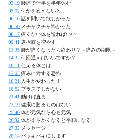
03:19
腰痛で仕事を半年休む
05:02
何かを変えないと…
06:10
話を聞いて欲しかった
06:50
メチャクチャ怖かった
08:17
痛くない体を造ればいい
09:41
選択肢を増やす
11:35
腰が痛くなったら終わり？～痛みの期限～
14:32
何回通えばいいですか？
16:11
使える体とは
17:03
痛みに対する恐怖
18:21
人生が変わった！
18:52
プラスでしかない
21:41
動けば直る
23:19
健康に勝るものはない
25:40
体が元気なら心も元気
26:32
体が柔らかくなると平和になる
27:33
メッセージ
28:14
バッキバキにします