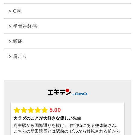
O脚
坐骨神経痛
頭痛
肩こり