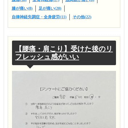
膝が痛い(8)
足が痛い(20)
自律神経失調症・全身疲労(11)
その他(22)
【腰痛・肩こり】受けた後のリ
フレッシュ感がいい