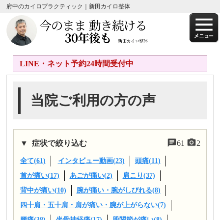
府中のカイロプラクティック｜新田カイロ整体
LINE・ネット予約24時間受付中
当院ご利用の方の声
症状で絞り込む
61
2
全て(61)
インタビュー動画(23)
頭痛(11)
首が痛い(17)
あごが痛い(2)
肩こり(37)
背中が痛い(10)
腕が痛い・腕がしびれる(8)
四十肩・五十肩・肩が痛い・腕が上がらない(7)
腰痛(38)
坐骨神経痛(17)
股関節が痛い(8)