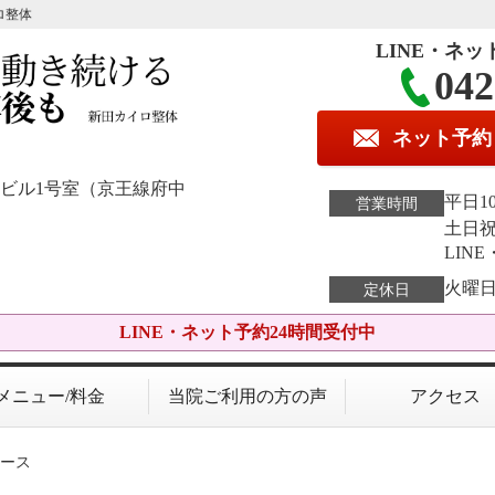
ロ整体
LINE・ネッ
042
ネット予約
K.Kビル1号室（京王線府中
平日10
営業時間
土日祝1
LIN
火曜
定休日
LINE・ネット予約24時間受付中
メニュー/料金
当院ご利用の方の声
アクセス
ペース