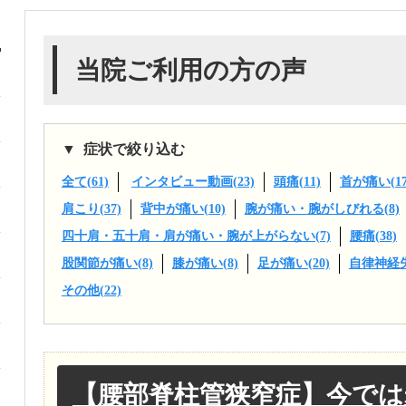
当院ご利用の方の声
症状で絞り込む
全て(61)
インタビュー動画(23)
頭痛(11)
首が痛い(17
肩こり(37)
背中が痛い(10)
腕が痛い・腕がしびれる(8)
四十肩・五十肩・肩が痛い・腕が上がらない(7)
腰痛(38)
股関節が痛い(8)
膝が痛い(8)
足が痛い(20)
自律神経失
その他(22)
【腰部脊柱管狭窄症】今で