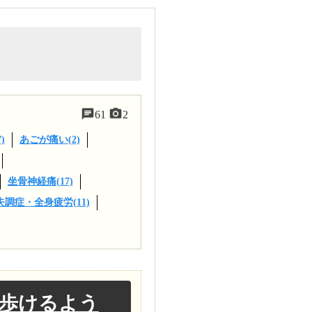
61
2
)
あごが痛い(2)
坐骨神経痛(17)
調症・全身疲労(11)
は歩けるよう