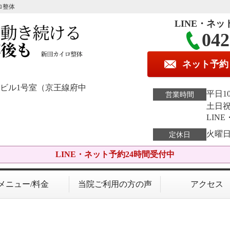
ロ整体
LINE・ネッ
042
ネット予約
K.Kビル1号室（京王線府中
平日10
営業時間
土日祝1
LIN
火曜
定休日
LINE・ネット予約24時間受付中
メニュー/料金
当院ご利用の方の声
アクセス