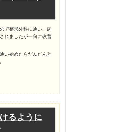
ので整形外科に通い、病
されましたが一向に改善
通い始めたらだんだんと
。
履けるように
す